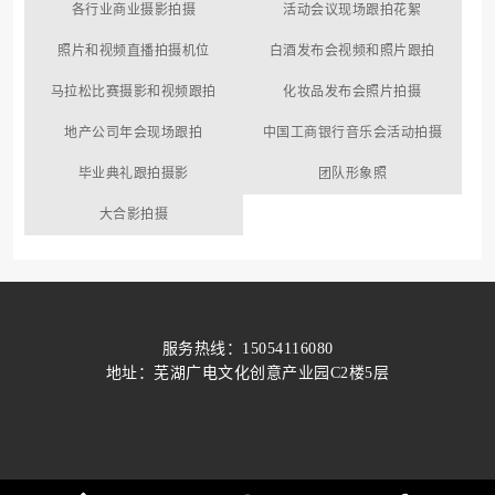
各行业商业摄影拍摄
活动会议现场跟拍花絮
照片和视频直播拍摄机位
白酒发布会视频和照片跟拍
马拉松比赛摄影和视频跟拍
化妆品发布会照片拍摄
地产公司年会现场跟拍
中国工商银行音乐会活动拍摄
毕业典礼跟拍摄影
团队形象照
大合影拍摄
服务热线：15054116080
地址：芜湖广电文化创意产业园C2楼5层